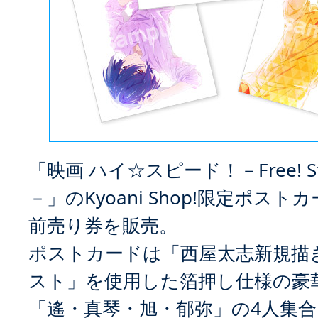
「映画 ハイ☆スピード！－Free! Star
－」のKyoani Shop!限定ポス
前売り券を販売。
ポストカードは「西屋太志新規描
スト」を使用した箔押し仕様の豪
「遙・真琴・旭・郁弥」の4人集